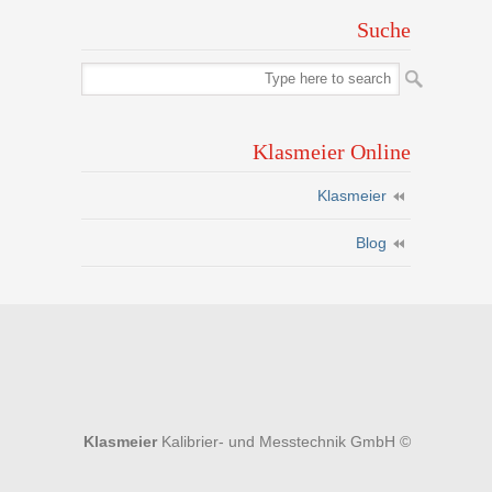
Suche
Klasmeier Online
Klasmeier
Blog
Klasmeier
Kalibrier- und Messtechnik GmbH
©
-
info@klasmeier.com
- Tel. +49 661 380 9400
polski
Español
English
Deutsch