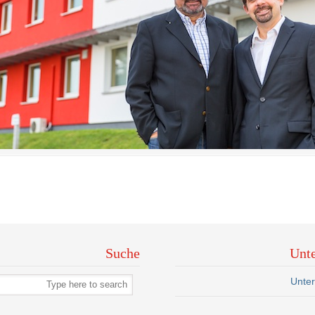
Suche
Unt
Unte